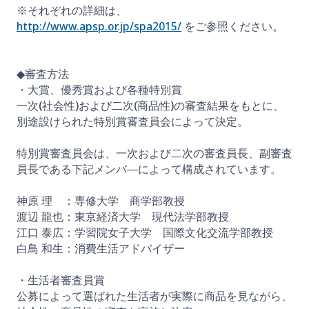
※それぞれの詳細は、
http://www.apsp.or.jp/spa2015/
をご参照ください。
◆審査方法
・大賞、優秀賞および各種特別賞
一次(社会性)および二次(商品性)の審査結果をもとに、
別途設けられた特別賞審査員会によって決定。
特別賞審査員会は、一次および二次の審査員長、副審査
員長である下記メンバ―によって構成されています。
神原 理 ：専修大学 商学部教授
渡辺 龍也：東京経済大学 現代法学部教授
江口 泰広：学習院女子大学 国際文化交流学部教授
白鳥 和生：消費生活アドバイザー
・生活者審査員賞
公募によって選ばれた生活者が実際に商品を見ながら、