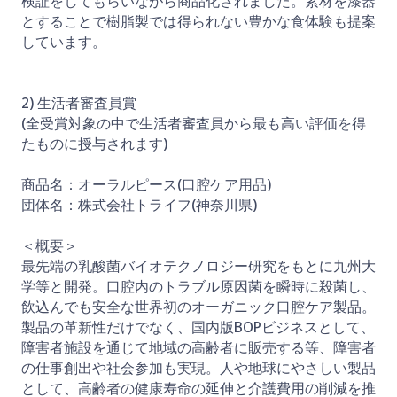
検証をしてもらいながら商品化されました。素材を漆器
とすることで樹脂製では得られない豊かな食体験も提案
しています。
2) 生活者審査員賞
(全受賞対象の中で生活者審査員から最も高い評価を得
たものに授与されます)
商品名：オーラルピース(口腔ケア用品)
団体名：株式会社トライフ(神奈川県)
＜概要＞
最先端の乳酸菌バイオテクノロジー研究をもとに九州大
学等と開発。口腔内のトラブル原因菌を瞬時に殺菌し、
飲込んでも安全な世界初のオーガニック口腔ケア製品。
製品の革新性だけでなく、国内版BOPビジネスとして、
障害者施設を通じて地域の高齢者に販売する等、障害者
の仕事創出や社会参加も実現。人や地球にやさしい製品
として、高齢者の健康寿命の延伸と介護費用の削減を推