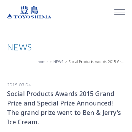
Toyo
shim
a &
Co.,
Ltd.
Ope
NEWS
n the
site
men
home
NEWS
Social Products Awards 2015 Grand Prize and Special Prize Announced! The grand prize went to Ben & Jerry's Ice Cream.
u
2015.03.04
Social Products Awards 2015 Grand
Prize and Special Prize Announced!
The grand prize went to Ben & Jerry's
Ice Cream.