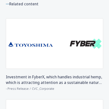
Related content
Investment in FyberX, which handles industrial hemp,
which is attracting attention as a sustainable natural
fiber with low environmental impact
​ ​
​ ​
Press Release
CVC
Corporate