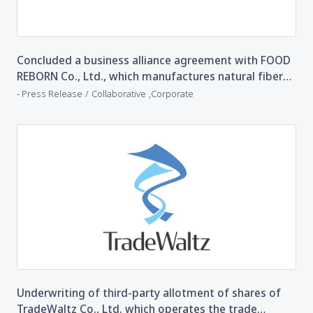
Concluded a business alliance agreement with FOOD
REBORN Co., Ltd., which manufactures natural fibers
from unused agricultural products
​ ​
​ ​
Press Release
Collaborative
Corporate
Underwriting of third-party allotment of shares of
TradeWaltz Co., Ltd. which operates the trade