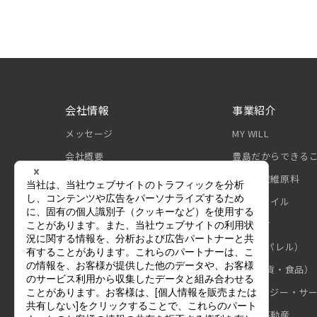
会社情報
事業紹介
メッセージ
MY WILL
会社概要
豊島だからできる
組織図
原糸・繊維原料
豊島のあゆみ
テキスタイル
国内・海外拠点
産業資材
グループ会社
製品（アパレル）
豊島DX戦略
製品（雑貨・食品）
財務情報
テクノロジー・サ
建設・不動産